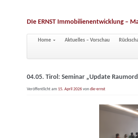
DIe ERNST Immobilienentwicklung – M
Zum primären Inhalt springen
Zum sekundären Inhalt springen
Home
Aktuelles – Vorschau
Rücksch
Hauptmenü
04.05. Tirol: Seminar „Update Raumord
Veröffentlicht am
15. April 2026
von
die-ernst