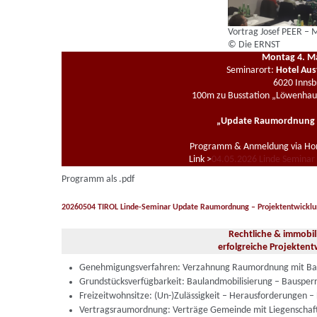
Vortrag Josef PEER – 
© Die ERNST
Montag 4. Mai
Seminarort:
Hotel Aus
6020 Innsb
100m zu Busstation „Löwenhaus
„Update Raumordnung un
Programm & Anmeldung via Hom
Link >
04.05.2026 Linde Seminar
Programm als .pdf
20260504 TIROL Linde-Seminar Update Raumordnung – Projektentwickl
Rechtliche & immobil
erfolgreiche Projektent
Genehmigungsverfahren: Verzahnung Raumordnung mit Ba
Grundstücksverfügbarkeit: Baulandmobilisierung – Bausper
Freizeitwohnsitze: (Un-)Zulässigkeit – Herausforderungen 
Vertragsraumordnung: Verträge Gemeinde mit Liegenschaf