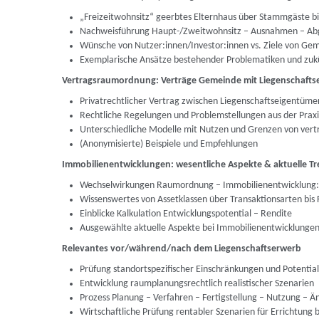
„Freizeitwohnsitz“ geerbtes Elternhaus über Stammgäste b
Nachweisführung Haupt-/Zweitwohnsitz – Ausnahmen – A
Wünsche von Nutzer:innen/Investor:innen vs. Ziele von G
Exemplarische Ansätze bestehender Problematiken und zuk
Vertragsraumordnung: Verträge Gemeinde mit Liegenschafts
Privatrechtlicher Vertrag zwischen Liegenschaftseigentüme
Rechtliche Regelungen und Problemstellungen aus der Praxi
Unterschiedliche Modelle mit Nutzen und Grenzen von vert
(Anonymisierte) Beispiele und Empfehlungen
Immobilienentwicklungen: wesentliche Aspekte & aktuelle T
Wechselwirkungen Raumordnung – Immobilienentwicklung: 
Wissenswertes von Assetklassen über Transaktionsarten bis
Einblicke Kalkulation Entwicklungspotential – Rendite
Ausgewählte aktuelle Aspekte bei Immobilienentwicklungen 
Relevantes vor/während/nach dem Liegenschaftserwerb
Prüfung standortspezifischer Einschränkungen und Potentia
Entwicklung raumplanungsrechtlich realistischer Szenarien
Prozess Planung – Verfahren – Fertigstellung – Nutzung – 
Wirtschaftliche Prüfung rentabler Szenarien für Errichtung b