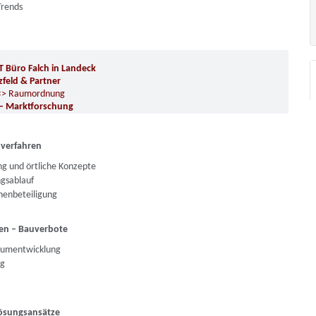
Trends
T Büro Falch in Landeck
zfeld & Partner
g <> Raumordnung
 – Marktforschung
verfahren
ng und örtliche Konzepte
ngsablauf
nnenbeteiligung
ren – Bauverbote
Raumentwicklung
ng
Lösungsansätze