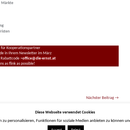
, Märkte
ung
risten
für Kooperationspartner
e in Ihrem Newsletter im März
s Rabattcode >
office@die-ernst.at
s as flink as possible!
Nächster Beitrag
→
Diese Webseite verwendet Cookies
zu personalisieren, Funktionen für soziale Medien anbieten zu können und 
Accept
Reject