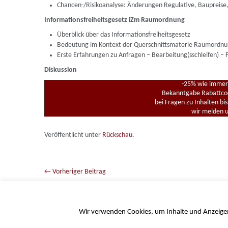
Chancen-/Risikoanalyse: Änderungen Regulative, Baupreise
Informationsfreiheitsgesetz iZm Raumordnung
Überblick über das Informationsfreiheitsgesetz
Bedeutung im Kontext der Querschnittsmaterie Raumordn
Erste Erfahrungen zu Anfragen – Bearbeitung(sschleifen) – F
Diskussion
-25% wie immer 
Bekanntgabe Rabattcod
bei Fragen zu Inhalten bi
wir melden un
Veröffentlicht unter
Rückschau
.
←
Vorheriger Beitrag
Beitragsnavigation
Wir verwenden Cookies, um Inhalte und Anzeigen 