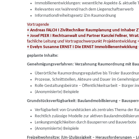
Immobilienentwicklungen: wesentliche Aspekte & aktuelle 
Relevantes vor/während/nach dem Liegenschaftserwerb
Informationsfreiheitsgesetz iZm Raumordnung
Vortragende
+ Andreas FALCH I Ziviltechniker Raumplanung und Inhaber Z
+ Josef PEER
I
Rechtsanwalt und Partner Kanzlei Fellner, Wrat
fachliche Leitung und Vortragsschwerpunkt Projektentwicklun
+ Evelyn Susanne ERNST I DIe ERNST Immobilienentwicklung
geplante Inhalte:
Genehmigungsverfahren: Verzahnung Raumordnung mit Bau
Überörtliche Raumordnungsregulative bis Tiroler Bauordnu
Prozesse, Schnittstellen, Akteure und Dauer im Genehmigu
Rolle Gestaltungsbeiräte – Öffentlichkeitsarbeit – Bürger:i
(Anonymisierte) Beispiele
Grundstücksverfügbarkeit: Baulandmobilisierung – Bausper
Verfügbarkeit von Grundstücken als zentrales Thema der 
Rechtlich zulässige Modelle zur aktiven Baulandmobilisieru
Lenkungsmöglichkeiten durch Bausperren und Bauverbote
(Anonymisierte) Beispiele
Freizeitwohnsitze: (Un-)Zulässigkeit – Herausforderungen – 