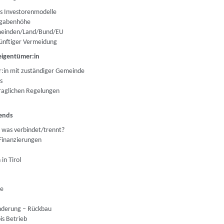
is Investorenmodelle
bgabenhöhe
emeinden/Land/Bund/EU
ünftiger Vermeidung
eigentümer:in
r:in mit zuständiger Gemeinde
s
raglichen Regelungen
rends
was verbindet/trennt?
 Finanzierungen
in Tirol
le
Änderung – Rückbau
is Betrieb