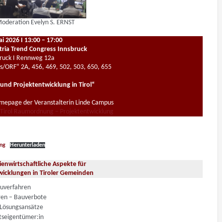
Moderation Evelyn S. ERNST
 2026 I 13:00 – 17:00
tria Trend Congress Innsbruck
ruck I Rennweg 12a
/ORF“ 2A, 456, 469, 502, 503, 650, 655
d Projektentwicklung in Tirol“
epage der Veranstalterin Linde Campus
 Tirol Raumordnung – Projektentwicklung
ung
Herunterladen
ienwirtschaftliche Aspekte für
wicklungen in Tiroler Gemeinden
uverfahren
ren – Bauverbote
– Lösungsansätze
tseigentümer:in