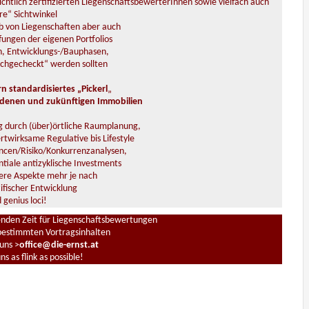
chtlich zertifizierten LiegenschaftsbewerterInnen sowie vielfach auch
re“ Sichtwinkel
 von Liegenschaften aber auch
fungen der eigenen Portfolios
en, Entwicklungs-/Bauphasen,
chgecheckt“ werden sollten
 standardisiertes „Pickerl
„
denen und zukünftigen Immobilien
ng durch (über)örtliche Raumplanung,
rtwirksame Regulative bis Lifestyle
ancen/Risiko/Konkurrenzanalysen,
tiale antizyklische Investments
dere Aspekte mehr je nach
ifischer Entwicklung
 genius loci!
enden Zeit für Liegenschaftsbewertungen
estimmten Vortragsinhalten
 uns >
office@die-ernst.at
s as flink as possible!