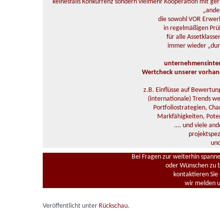
keinesfalls Konkurrenz sondern vielmehr Kooperation mit geri
„ande
die sowohl VOR Erwerb
in regelmäßigen Prü
für alle Assetklass
immer wieder „dur
unternehmensintern
Wertcheck unserer vorhan
z.B. Einflüsse auf Bewertu
(internationale) Trends we
Portfoliostrategien, Ch
Markfähigkeiten, Poten
…. und viele an
projektspez
und
Bei Fragen zur weiterhin spann
oder Wünschen zu b
kontaktieren Sie
wir melden un
Veröffentlicht unter
Rückschau
.