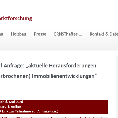
arktforschung
au
Holzbau
Presse
ERNSThaftes …
Kontakt & Dat
uf Anfrage: „aktuelle Herausforderungen
erbrochenen) Immobilienentwicklungen“
ch 6. Mai 2026
arort: online
Link zur Teilnahme auf Anfrage (s.u.)