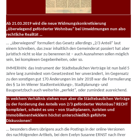
Ab 21.03.2019 wird die neue Widmungskonkretisierung
„überwiegend geförderter Wohnbau“ bei Umwidmungen nun also
rechtliche Realität …
… „überwiegend“ formuliert das Gesetz allerdings „2/3 Anteil“ laut
einem Schreiben, das zwar inhaltlich den Gemeinderat passiert hat aber
juristisch nicht so klar zu benennen ist – auch Ausnahmen sollen möglich
sein, bei komplexen Gegebenheiten, oder so.
IMMERHIN: das Instrument der Städtebaulichen Verträge ist nun bald 5
Jahre lang zumindest vom Gesetzestext her unverändert, im Gegensatz
zu den sonstigen gut 170 Änderungen im Jahr 2018 war die Formulierung
des § 1a im Wiener Stadtentwicklungs-, Stadtplanungs- und
Baugesetzbuch auch weiterhin „perfekt“, oder zumindest ausreichend.
In welchem Verhältnis stehen nun aber die Städtebaulichen Verträge
zu der Forderung des Anteils von 2/3 geförderter Wohnbau? RECHT
kompliziert, scheint es uns – von Stadtplanern, Juristen und
Immobilienentwicklern höchst unterschiedlich geführte
Diskussionen!
… besonders divers übrigens auch die Postings in der online-Versionen
des nachfolgenden Artikels, bei dem Evelyn Susanne ERNST nach Ihrer