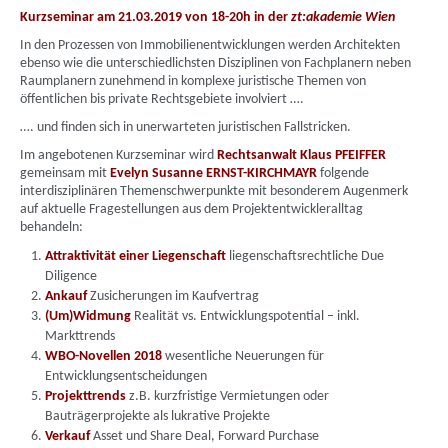
Kurzseminar am 21.03.2019 von 18-20h in der
zt:akademie Wien
In den Prozessen von Immobilienentwicklungen werden Architekten
ebenso wie die unterschiedlichsten Disziplinen von Fachplanern neben
Raumplanern zunehmend in komplexe juristische Themen von
öffentlichen bis private Rechtsgebiete involviert ….
…. und finden sich in unerwarteten juristischen Fallstricken.
Im angebotenen Kurzseminar wird
Rechtsanwalt Klaus PFEIFFER
gemeinsam mit
Evelyn Susanne ERNST-KIRCHMAYR
folgende
interdisziplinären Themenschwerpunkte mit besonderem Augenmerk
auf aktuelle Fragestellungen aus dem Projektentwickleralltag
behandeln:
Attraktivität einer Liegenschaft
liegenschaftsrechtliche Due
Diligence
Ankauf
Zusicherungen im Kaufvertrag
(Um)Widmung
Realität vs. Entwicklungspotential – inkl.
Markttrends
WBO-Novellen 2018
wesentliche Neuerungen für
Entwicklungsentscheidungen
Projekttrends
z.B. kurzfristige Vermietungen oder
Bauträgerprojekte als lukrative Projekte
Verkauf
Asset und Share Deal, Forward Purchase