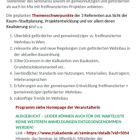
Teilnehmer des Seminares sowohl im gemeinnützigen und geförderten
als auch im Mix mit freifinanzierten Projekten anbieten.
Die geplanten
Themenschwerpunkte
der 3 Referenten aus Sicht der
Raum-/Stadtplanung, Projektentwicklung und vor allem deren
Realisierung
s
ind u.a.
Überblick geförderter und gemeinnütziger vs. freifinanzierter
Wohnbau in Wien
relevante alte und neue Regelungen zum geförderten Wohnbau in
der aktuellen Bauordnung
(Ober)Grenzen in der Kalkulation von Baukosten,
Grundstückskostenanteil etc.
(verbindliche) Standards von Nutzungen, Materialien, Bauträgern,
Mieteransprüchen
Erfahrungen aus der gemeinsamen Entwicklung freifinanzierter +
gemeinnütziger/geförderter Wohnbau
zukünftige Trends im Wohnbau
Programm siehe Homepage der Veranstalterin
AUSGEBUCHT – LEIDER KÖNNEN AUCH FÜR DIE WARTELISTE
KEINE WEITEREN ANMELDUNGEN ENTGEGENGENOMMEN
WERDEN!
Link >
https://www.ztakademie.at/seminare/details?vid=5054
Hinweis: das Seminar ist öffentlich, Mitglieder der