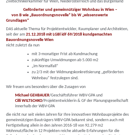
Ziviltechnikerkammer für Wien, Niederösterreich und das Burgenland
Geförderter und gemeinnütziger Wohnbau in Wien –
von B wie „Bauordnungsnovelle“ bis W „wissenswerte
Grundlagen“
DAS aktuelle Thema für Projektentwickler, Raumplaner und Architekten,
seit der am
2
1.12.2018 mit LGBl idF 69/2018 kundgemachten
Bauordnungsnovelle Wien
nicht zuletzt da nun
mit 3-monatiger Frist ab Kundmachung
zukünftige Umwidmungen ab 5.000 m2
„im Normalfall“
zu 2/3 mit der Widmungskonkretisierung „geförderten
Wohnbau“ festzulegen sind.
Wir freuen uns besonders über die Zusagen von
Michael GEHBAUER
/Geschäftsführer WBV-GPA und
Cilli WILTSCHKO
/Projektentwicklerin & GF der Planungsgesellschaft
innerhalb der WBV-GPA
die nicht nur seit vielen Jahren für Ihre innovativen Wohnbauprojekte des
gemeinnützigen Bauträgers WBV-GPA bekannt sind, sondern auch mit
Fertigstellung allein in den Jahren 2016-18 von 92.279 m2
Wohnnutzfläche in 12 Projekten reiche aktuelle Erfahrungen für die