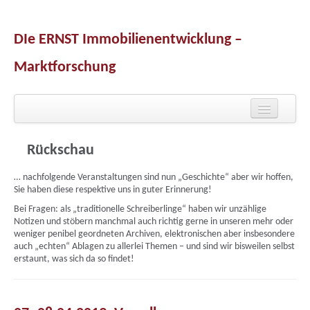
DIe ERNST Immobilienentwicklung –
Marktforschung
Zum primären Inhalt springen
Zum sekundären Inhalt springen
Hauptmenü
Home
Aktuelles – Vorschau
… nachfolgende Veranstaltungen sind nun „Geschichte“ aber wir hoffen,
Rückschau
Sie haben diese respektive uns in guter Erinnerung!
Bei Fragen: als „traditionelle Schreiberlinge“ haben wir unzählige
Holzbau
Notizen und stöbern manchmal auch richtig gerne in unseren mehr oder
weniger penibel geordneten Archiven, elektronischen aber insbesondere
Presse
auch „echten“ Ablagen zu allerlei Themen – und sind wir bisweilen selbst
erstaunt, was sich da so findet!
ERNSThaftes …
Kontakt & Daten