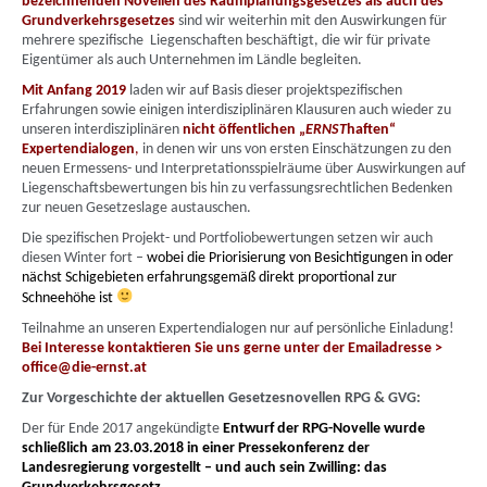
bezeichnenden Novellen des Raumplanungsgesetzes als auch des
Grundverkehrsgesetzes
sind wir weiterhin mit den Auswirkungen für
mehrere spezifische Liegenschaften beschäftigt, die wir für private
Eigentümer als auch Unternehmen im Ländle begleiten.
Mit Anfang 2019
laden wir auf Basis dieser projektspezifischen
Erfahrungen sowie einigen interdisziplinären Klausuren auch wieder zu
unseren interdisziplinären
nicht öffentlichen „
ERNST
haften“
Expertendialogen
,
in denen wir uns von ersten Einschätzungen zu den
neuen Ermessens- und Interpretationsspielräume über Auswirkungen auf
Liegenschaftsbewertungen bis hin zu verfassungsrechtlichen Bedenken
zur neuen Gesetzeslage austauschen.
Die spezifischen Projekt- und Portfoliobewertungen setzen wir auch
diesen Winter fort –
wobei die Priorisierung von Besichtigungen in oder
nächst Schigebieten erfahrungsgemäß direkt proportional zur
Schneehöhe ist
Teilnahme an unseren Expertendialogen nur auf persönliche Einladung!
Bei Interesse kontaktieren Sie uns gerne unter der Emailadresse >
office@die-ernst.at
Zur Vorgeschichte der aktuellen Gesetzesnovellen RPG & GVG:
Der für Ende 2017 angekündigte
Entwurf der RPG-Novelle wurde
schließlich am 23.03.2018 in einer Pressekonferenz der
Landesregierung vorgestellt – und auch sein Zwilling: das