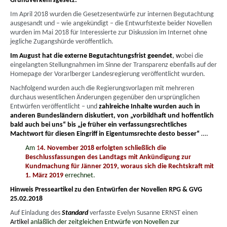
Grundverkehrsgesetz.
Im April 2018 wurden die Gesetzesentwürfe zur internen Begutachtung
ausgesandt und – wie angekündigt – die Entwurfstexte beider Novellen
wurden im Mai 2018 für Interessierte zur Diskussion im Internet ohne
jegliche Zugangshürde veröffentlich.
Im August hat die externe Begutachtungsfrist geendet
, w
obei die
eingelangten Stellungnahmen im Sinne der Transparenz ebenfalls auf der
Homepage der Vorarlberger Landesregierung veröffentlicht wurden.
Nachfolgend wurden auch die Regierungsvorlagen mit mehreren
durchaus wesentlichen Änderungen gegenüber den ursprünglichen
Entwürfen veröffentlicht – und
zahlreiche Inhalte wurden auch in
anderen Bundesländern diskutiert, von „vorbildhaft und hoffentlich
bald auch bei uns“ bis „je früher ein verfassungsrechtliches
Machtwort für diesen Eingriff in Eigentumsrechte desto besser“
….
Am
1
4. November 2018 erfolgten schließlich die
Beschlussfassungen des Landtags mit Ankündigung zur
Kundmachung für Jänner 2019, woraus sich die Rechtskraft mit
1. März 2019
errechnet.
Hinweis Presseartikel zu den Entwürfen der Novellen RPG & GVG
25.02.2018
Auf Einladung des
Standard
verfasste Evelyn Susanne ERNST einen
Artikel
anläßlich der zeitgleichen Entwürfe von Novellen zur