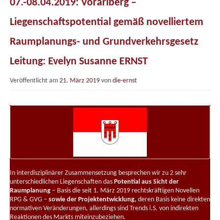
07.-08.04.2019: Vorarlberg –
Impressum
Liegenschaftspotential gemäß novelliertem
Raumplanungs- und Grundverkehrsgesetz
Leitung: Evelyn Susanne ERNST
Veröffentlicht am
21. März 2019
von
die-ernst
In interdisziplinärer Zusammensetzung besprechen wir zu 2 sehr
unterschiedlichen Liegenschaften das
Potential aus Sicht der
Raumplanung
– Basis die seit 1. März 2019 rechtskräftigen Novellen
RPG & GVG –
sowie der Projektentwicklung,
deren Basis keine direkten
normativen Veränderungen, allerdings sind Trends i.S. von indirekten
Reaktionen des Markts miteinzubeziehen.